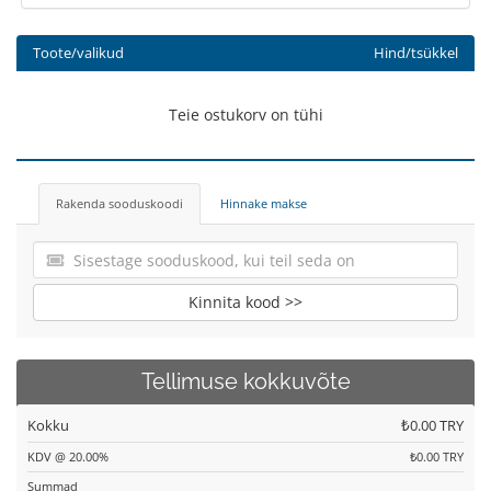
Toote/valikud
Hind/tsükkel
Teie ostukorv on tühi
Rakenda sooduskoodi
Hinnake makse
Kinnita kood >>
Tellimuse kokkuvõte
Kokku
₺0.00 TRY
KDV @ 20.00%
₺0.00 TRY
Summad