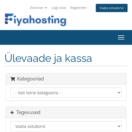
Estonian
Logi sisse
Registreeri
Vaata ostukorvi
Lülit
navig
Ülevaade ja kassa
Kategooriad
Tegevused