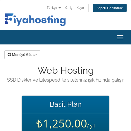
Türkçe
Giriş
Kayıt
Sepeti Görüntüle
Gezi
değiş
Menüyü Göster
Web Hosting
SSD Diskler ve Litespeed ile siteleriniz ışık hızında çalışır
Basit Plan
₺1,250.00
/ yıl